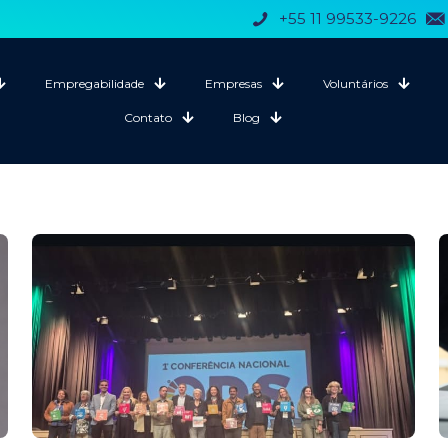
+55 11 99533-9226
Empregabilidade
Empresas
Voluntários
Contato
Blog