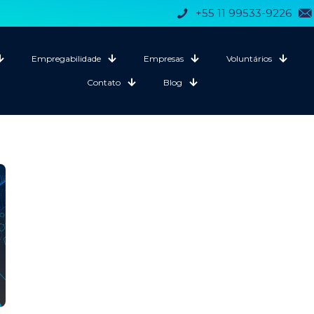
+55 11 99533-9226
Empregabilidade
Empresas
Voluntários
Contato
Blog