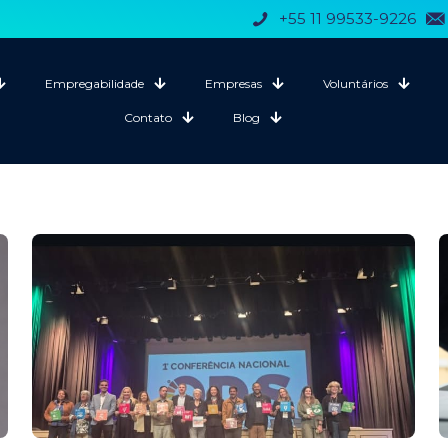
+55 11 99533-9226
Empregabilidade
Empresas
Voluntários
Contato
Blog