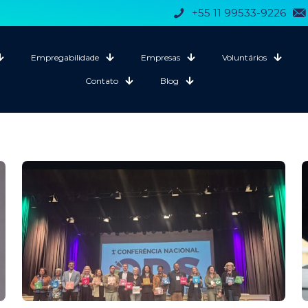
+55 11 99533-9226
Empregabilidade
Empresas
Voluntários
Contato
Blog